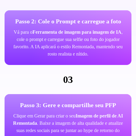
Passo 2: Cole o Prompt e carregue a foto
Vá para o
Ferramenta de imagem para imagem de IA
,
cole o prompt e carregue sua selfie ou foto do jogador
favorito. A IA aplicará o estilo Remontada, mantendo seu
rosto realista e nítido.
03
Passo 3: Gere e compartilhe seu PFP
Clique em Gerar para criar o seu
Imagem de perfil de AI
Remontada
. Baixe a imagem de alta qualidade e atualize
suas redes sociais para se juntar ao hype de retorno do