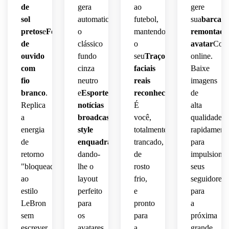
de
gera
ao
gere
sol
automaticamente
futebol,
sua
barca
pretos
e
Fones
o
mantendo
remontada
de
clássico
o
avatar
Comp
ouvido
fundo
seu
Traços
online.
com
cinza
faciais
Baixe
fio
neutro
reais
imagens
branco
.
e
Esportes
reconhecíveis
.
de
Replica
notícias
É
alta
a
broadcast-
você,
qualidade
energia
style
totalmente
rapidament
de
enquadramento
,
trancado,
para
retorno
dando-
de
impulsionar
"bloqueada"
lhe o
rosto
seus
ao
layout
frio,
seguidores
estilo
perfeito
e
para
LeBron
para
pronto
a
sem
os
para
próxima
escrever
avatares
a
grande