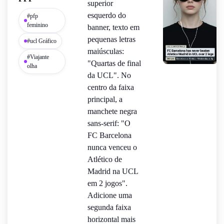
superior
esquerdo do
#pfp
feminino
banner, texto em
pequenas letras
#ucl Gráfico
maiúsculas:
#Viajante
"Quartas de final
olha
da UCL". No
centro da faixa
principal, a
manchete negra
sans-serif: "O
FC Barcelona
nunca venceu o
Atlético de
Madrid na UCL
em 2 jogos".
Adicione uma
segunda faixa
horizontal mais