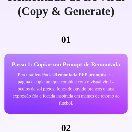
(Copy & Generate)
01
Passo 1: Copiar um Prompt de Remontada
Procurar tendências
Remontada PFP prompts
nesta
página e copie um que combine com o visual viral –
óculos de sol pretos, fones de ouvido brancos e uma
expressão fria e focada inspirada em memes de retorno ao
futebol.
02