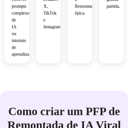
prompts
X,
Remontada
partida.
complexos
TikTok
épica.
de
e
IA
Instagram.
ou
tutoriais
de
aprendizagem.
Como criar um PFP de
Remontada de IA Viral