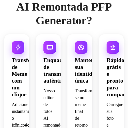
AI Remontada PFP
Generator?
Transformação
Enquadramento
Manter
Rápido,
de
de
sua
grátis
Meme
transmissão
identidade
e
com
autêntico
única
pronto
um
para
Nosso
Transforme-
clique
compart
editor
se no
Adicione
de
meme
Carregue
instantaneamente
fotos
final
sua
o
AI
de
foto
icônico
óculos
remontada
retorno
e