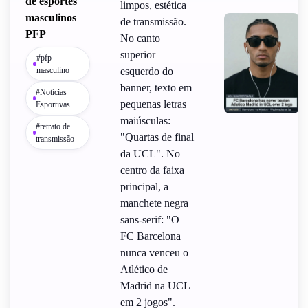
de esportes
limpos, estética
masculinos
de transmissão.
PFP
No canto
superior
#pfp
masculino
esquerdo do
banner, texto em
#Notícias
pequenas letras
Esportivas
maiúsculas:
#retrato de
"Quartas de final
transmissão
da UCL". No
centro da faixa
principal, a
manchete negra
sans-serif: "O
FC Barcelona
nunca venceu o
Atlético de
Madrid na UCL
em 2 jogos".