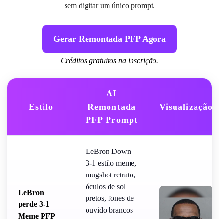
sem digitar um único prompt.
Gerar Remontada PFP Agora
Créditos gratuitos na inscrição.
AI
Estilo
Remontada
Visualização
PFP Prompt
LeBron Down
3-1 estilo meme,
mugshot retrato,
óculos de sol
LeBron
pretos, fones de
perde 3-1
ouvido brancos
Meme PFP