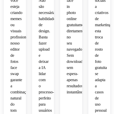
você
Não
face
sociais
esteja
são
in
a
criando
necessárias
photo
criativos
memes
habilidades
online
de
ou
de
gratuitamente
marketing,
visuais
design.
diretamente
esta
profissionais,
Basta
no
troca
nosso
fazer
seu
de
editor
upload
navegador.
rosto
de
e
Sem
de
fotos
deixar
downloads,
foto
face
a IA
sem
gratuita
swap
lidar
espera-
se
garante
com
apenas
adapta
a
o
resultados
a
combinação
processo-
instantâneos.
casos
natural
perfeito
de
do
para
uso
tom
usuários
pessoal