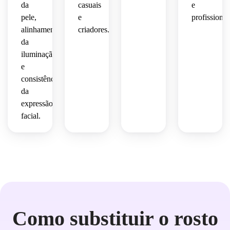
da
casuais
e
pele,
e
profissional
alinhamento
criadores.
da
iluminação
e
consistência
da
expressão
facial.
Como substituir o rosto