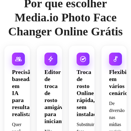
Por que escolher
Media.io Photo Face
Changer Online Grátis
Precisão
Editor
Troca
Flexibil
baseada
de
de
em
em
troca
rosto
vários
IA
de
Online
cenários
para
rosto
rápida,
De
resultados
amigável
sem
diversão
realistas
para
instalação
nas
iniciantes
Quer
Substituir
mídias