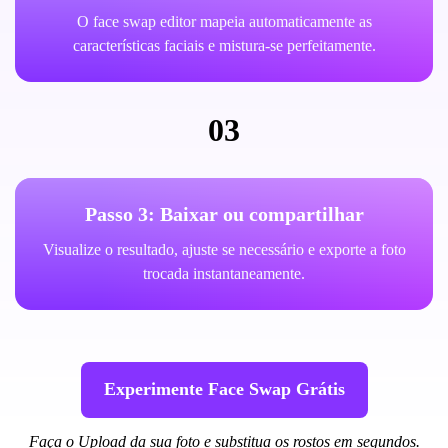
O face swap editor mapeia automaticamente as
características faciais e mistura-se perfeitamente.
03
Passo 3: Baixar ou compartilhar
Visualize o resultado, ajuste se necessário e exporte a foto
trocada instantaneamente.
Experimente Face Swap Grátis
Faça o Upload da sua foto e substitua os rostos em segundos.