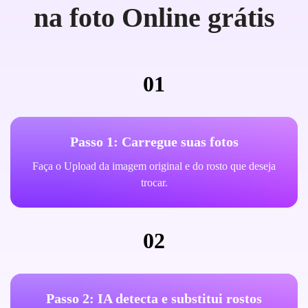
na foto Online grátis
01
Passo 1: Carregue suas fotos
Faça o Upload da imagem original e do rosto que deseja
trocar.
02
Passo 2: IA detecta e substitui rostos