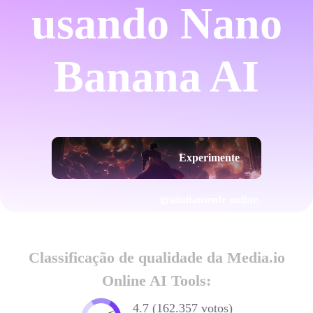
usando Nano
Banana AI
Experimente
gratuitamente online
Classificação de qualidade da Media.io
Online AI Tools:
4.7 (162.357 votos)