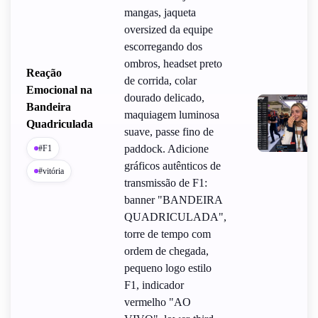
mangas, jaqueta
oversized da equipe
escorregando dos
ombros, headset preto
Reação
de corrida, colar
Emocional na
dourado delicado,
Bandeira
maquiagem luminosa
Quadriculada
suave, passe fino de
paddock. Adicione
#F1
gráficos autênticos de
#vitória
transmissão de F1:
banner "BANDEIRA
QUADRICULADA",
torre de tempo com
ordem de chegada,
pequeno logo estilo
F1, indicador
vermelho "AO