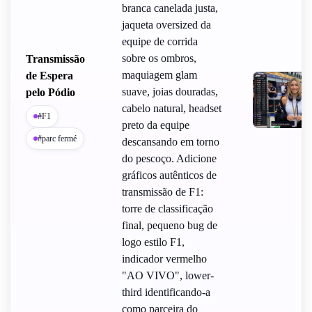
branca canelada justa,
jaqueta oversized da
equipe de corrida
sobre os ombros,
Transmissão
maquiagem glam
de Espera
suave, joias douradas,
pelo Pódio
cabelo natural, headset
#F1
preto da equipe
#parc fermé
descansando em torno
do pescoço. Adicione
gráficos autênticos de
transmissão de F1:
torre de classificação
final, pequeno bug de
logo estilo F1,
indicador vermelho
"AO VIVO", lower-
third identificando-a
como parceira do