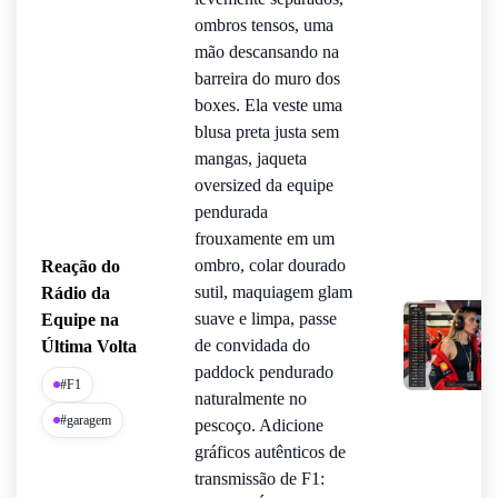
ombros tensos, uma
mão descansando na
barreira do muro dos
boxes. Ela veste uma
blusa preta justa sem
mangas, jaqueta
oversized da equipe
pendurada
frouxamente em um
ombro, colar dourado
Reação do
sutil, maquiagem glam
Rádio da
suave e limpa, passe
Equipe na
de convidada do
Última Volta
paddock pendurado
#F1
naturalmente no
#garagem
pescoço. Adicione
gráficos autênticos de
transmissão de F1: