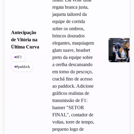
regata branca justa,
jaqueta tailored da
equipe de corrida
sobre os ombros,
Antecipação
brincos dourados
de Vitória na
elegantes, maquiagem
Última Curva
glam suave, headset
preto da equipe sobre
#F1
a orelha descansando
#paddock
em torno do pescoço,
crachá fino de acesso
ao paddock. Adicione
gráficos realistas de
transmissão de F1:
banner "SETOR
FINAL", contador de
voltas, torre de tempo,
pequeno logo de