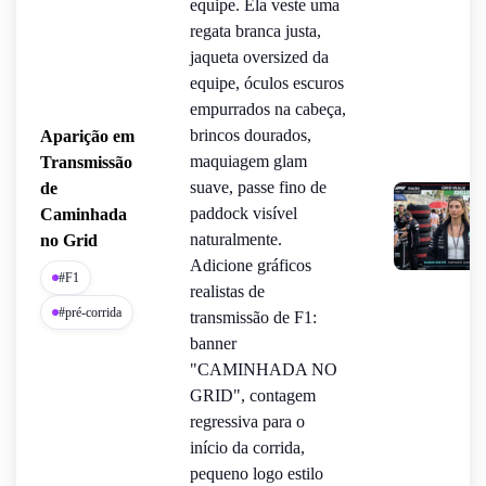
equipe. Ela veste uma
regata branca justa,
jaqueta oversized da
equipe, óculos escuros
empurrados na cabeça,
brincos dourados,
Aparição em
maquiagem glam
Transmissão
suave, passe fino de
de
paddock visível
Caminhada
naturalmente.
no Grid
Adicione gráficos
#F1
realistas de
#pré-corrida
transmissão de F1:
banner
"CAMINHADA NO
GRID", contagem
regressiva para o
início da corrida,
pequeno logo estilo