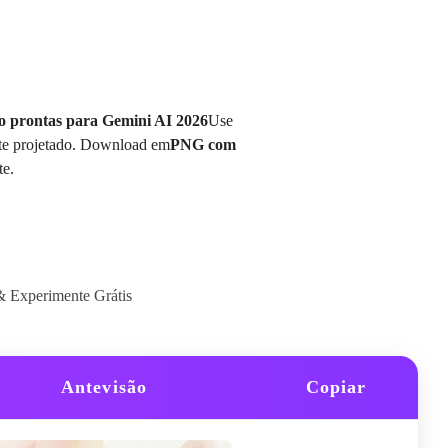
io prontas para Gemini AI 2026
Use
nte projetado. Download em
PNG com
te.
& Experimente Grátis
Antevisão
Copiar