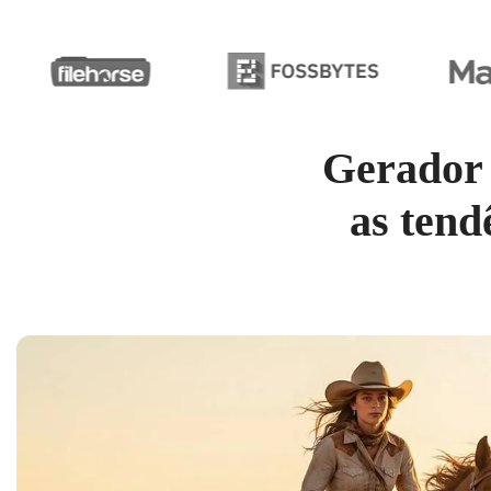
Gerador 
as tend