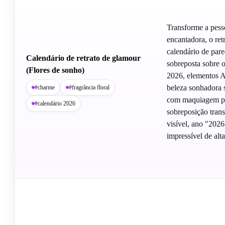
Transforme a pess
encantadora, o ret
calendário de par
Calendário de retrato de glamour
sobreposta sobre o
(Flores de sonho)
2026, elementos Ar
beleza sonhadora s
#charme
#fragrância floral
com maquiagem pro
#calendário 2026
sobreposição trans
visível, ano "202
impressível de alta