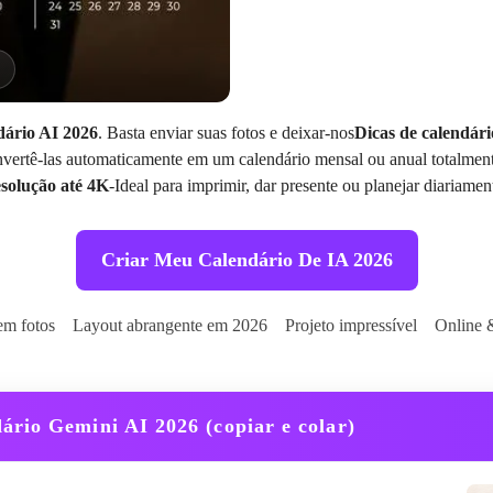
ário AI 2026
. Basta enviar suas fotos e deixar-nos
Dicas de calendár
convertê-las automaticamente em um calendário mensal ou anual totalme
esolução até 4K
-Ideal para imprimir, dar presente ou planejar diariamen
Criar Meu Calendário De IA 2026
em fotos
Layout abrangente em 2026
Projeto impressível
Online 
ário Gemini AI 2026 (copiar e colar)