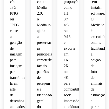
cão
como
proporções
sem
majestosa
profissional
reconhecíve
JPG,
Media
como
instalar
harmonia
brincalhona,
 e 
 do 
 de 
PNG
2.0,
1:1,
software.
semelhança
brilhante
cão 
cores 
renderização
ou
o
3:4,
O
 e 
preservadas
de 
 de 
facial 
JPEG
Media.io
4:3
Media.io
características
pele 
filmes
precisa
 de 
e use
ajuda
ou
é
natural
raça 
a
a
9:16
executado
 e um 
familiares
preservada.
mantidas
geração
preservar
e
online,
rosto 
de
as
exporte
facilitando
reconhecível
polidos
claras 
 para 
imagem
principais
em
a
 e 
e 
arte 
altos 
para
características
1K,
edição
naturais.
de 
detalhes.
imagem
faciais,
2K
de
parede
para
padrões
ou
fotos
transformá-
de
4K
de
pronta
la em
pelagem
para
animais
 para 
arte
e a
compartilhamento
de
presente.
de
identidade
social,
estimação
desenhos
geral
impressões
a
animados,
do
emolduradas,
partir