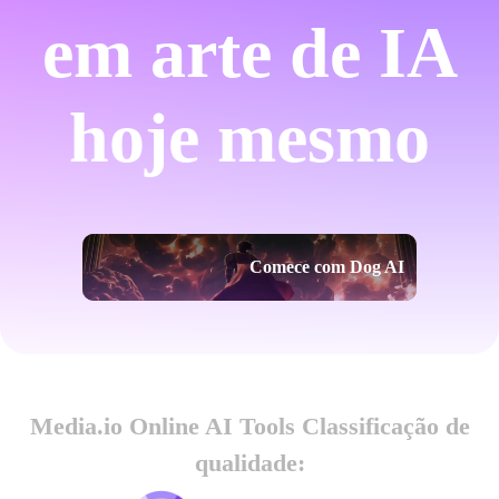
em arte de IA
hoje mesmo
Comece com Dog AI
Media.io Online AI Tools Classificação de
qualidade: