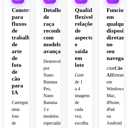
 peles 
 de 
profundidade
realista,
tinta 
macios
ouro 
 de 
 pose 
Construído
Detalhe
Qualidade
Funcion
sutis, 
 e 
detalhados,
campo
confiante,
para
de
flexível,
em
textura
fofos, 
 rasa, 
fluxos
raça
relações
qualque
 de 
iluminação
iluminação
fundo 
fundo 
papel 
de
reconhecível
de
dispositi
neutro
limpo,
suave,
cinematográfica
dramática
trabalho
com
aspecto
diretam
 do 
de
modelos
e
elegante,
no
iluminação
detalhes
quente,
museu,
arte
avançados
saída
seu
 de 
 cores 
 tons 
classificação
cinematogr
de
em
navegad
respingos
vibrantes,
profundos
Desenvolvido
 de 
foto
lote
 mas 
 de 
cores 
brilhante,
por
criar
Cão
de
leves, 
equilibradas,
bordeaux
realista,
Nano
Gere
AI
Retratos
composição
cão
 um 
 e 
contraste
Banana
de 1
em
fundo 
esmeralda,
para
composição
 de 
Pro,
a 4
Windows,
arejada,
limpo 
IA
cores 
Nano
imagens
Mac,
e 
pinceladas
refinada,
vívidas,
humor
suavemente
Carregue
Banana
de
iPhone,
 rosto 
pintorescas,
uma
2 e
cada
iPad
sensação
expressivo
emocional
borrado,
 de 
 e 
foto
modelos
vez,
ou
composição
fotografia
característi
de
especializados
escolha
Android
calmo,
personalidade