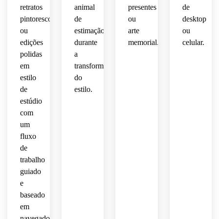
retratos
animal
presentes
de
pintorescos
de
ou
desktop
ou
estimação
arte
ou
edições
durante
memorial.
celular.
polidas
a
em
transformação
estilo
do
de
estilo.
estúdio
com
um
fluxo
de
trabalho
guiado
e
baseado
em
navegador.