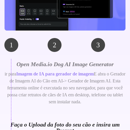
1
2
3
Open Media.io Dog AI Image Generator
ir para
Imagem de IA para gerador de imagem
E abra o Gerador
de Imagem AI do Cão em AI-> Gerador de Imagem AI. Esta
ferramenta online é executada no seu navegador, para que você
possa criar retratos de cães de IA em desktop, telefone ou tablet
sem instalar nada.
Faça o Upload da foto do seu cão e insira um