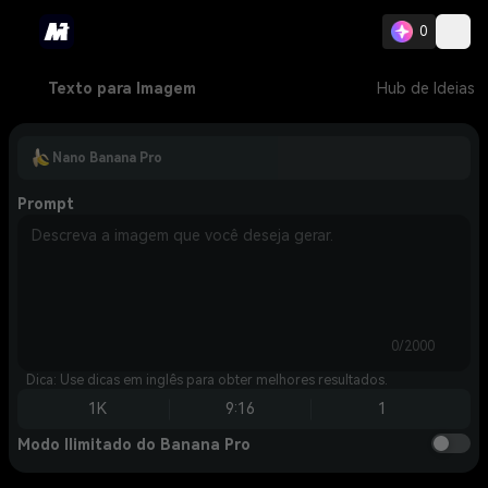
0
Texto para Imagem
Hub de Ideias
Nano Banana Pro
Prompt
0/2000
Dica: Use dicas em inglês para obter melhores resultados.
1K
9:16
1
Modo Ilimitado do Banana Pro