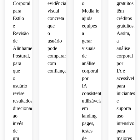
Corporal
evidência
o
gratuitos
para
visual
Media.io
têm
Estilo
concreta
ajuda
créditos
e
que
equipes
gratuitos.
Revisão
o
a
Assim,
de
usuário
gerar
a
Alinhamento
pode
visuais
análise
Postural,
comparar
de
corporal
para
com
análise
por
que
confiança.
corporal
IA é
o
por
acessível
usuário
IA
para
revise
consistentes,
iniciantes
resultados
utilizáveis
e
direcionados
em
suporta
ao
landing
uso
invés
pages,
intensivo
de
testes
para
um
de
maiores