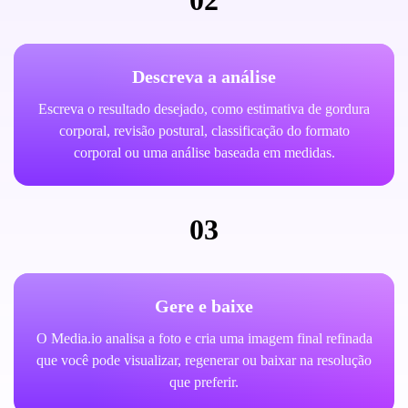
02
Descreva a análise
Escreva o resultado desejado, como estimativa de gordura
corporal, revisão postural, classificação do formato
corporal ou uma análise baseada em medidas.
03
Gere e baixe
O Media.io analisa a foto e cria uma imagem final refinada
que você pode visualizar, regenerar ou baixar na resolução
que preferir.