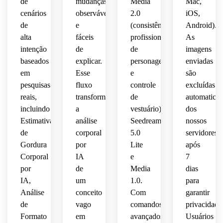
de
mudanças
Media
Mac,
cenários
observáveis
2.0
iOS,
de
e
(consistência
Android).
alta
fáceis
profissional
As
intenção
de
de
imagens
baseados
explicar.
personagem
enviadas
em
Esse
e
são
pesquisas
fluxo
controle
excluídas
reais,
transforma
de
automatica
incluindo
a
vestuário),
dos
Estimativa
análise
Seedream
nossos
de
corporal
5.0
servidores
Gordura
por
Lite
após
Corporal
IA
e
7
por
de
Media
dias
IA,
um
1.0.
para
Análise
conceito
Com
garantir
de
vago
comandos
privacidade
Formato
em
avançados,
Usuários