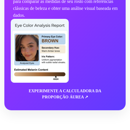
para comparar as medidas de seu rosto com referências
clássicas de beleza e obter uma análise visual baseada em
dados.
EXPERIMENTE A CALCULADORA DA
PROPORÇÃO ÁUREA ↗