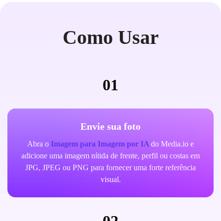
Como Usar
01
Envie sua foto
Abra o
Imagem para Imagem por IA
do Media.io e
adicione uma imagem nítida de frente, perfil ou costas em
JPG, JPEG ou PNG para fornecer uma forte referência
visual.