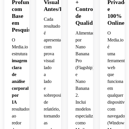
Profundos
Visual
+
Privado
com
Antes/Depois
Controle
e
Base
de
100%
Cada
em
Qualidade
Online
resultado
Pesquisa
é
Alimentado
O
O
apresentado
por
Media.io
Media.io
com
Nano
é
estrutura
prova
Banana
uma
imagem
visual
Pro
ferramenta
clara
lado
(Flagship)
web
de
a
e
que
análise
lado
Nano
funciona
corporal
e
Banana
em
por
sobreposições
2.
qualquer
IA
de
Inclui
dispositivo
resultados
relatório,
modelos
com
ao
tornando
especializados
navegador
redor
as
como
(Windows,