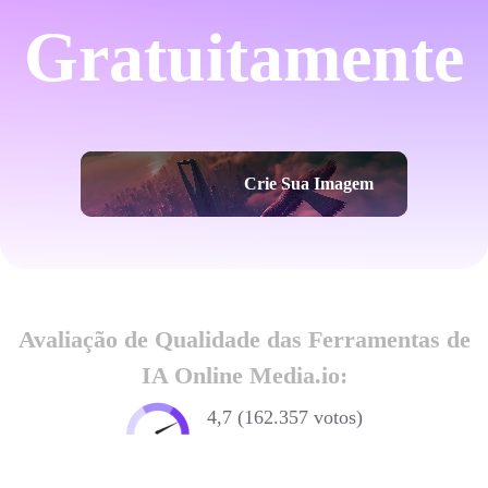
Gratuitamente
Crie Sua Imagem
Avaliação de Qualidade das Ferramentas de
IA Online Media.io:
4,7 (162.357 votos)