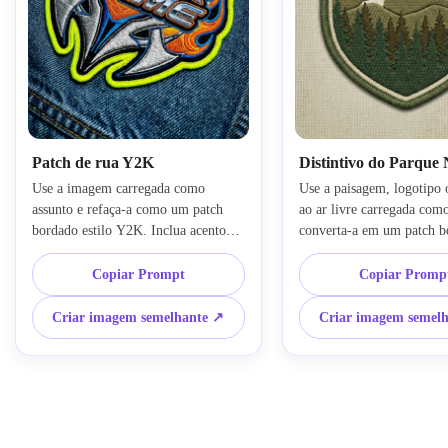
Patch de rua Y2K
Distintivo do Parque 
Use a imagem carregada como 
Use a paisagem, logotipo
assunto e refaça-a como um patch 
ao ar livre carregada como
bordado estilo Y2K. Inclua acentos 
converta-a em um patch b
de chama, detalhes de ícone 
estilo parque nacional vint
inspirados em cromado, contornos 
Simplifique montanhas e p
Copiar Prompt
Copiar Promp
costurados ousados, cores elétricas 
em formas amigáveis para
saturadas, composição de emblema 
adicione listras do pôr do 
Criar imagem semelhante ↗
Criar imagem semel
em camadas, contraste brilhante e 
silhueta retrô, detalhe de f
têxtil, clima de streetwear agitado e 
cores terrosas suaves, estil
uma apresentação dramática de patch 
lembrança colecionável e 
de roupas com detalhes de bordado 
maquete de patch central 
limpos e forte impacto visual.
iluminação nostálgica que