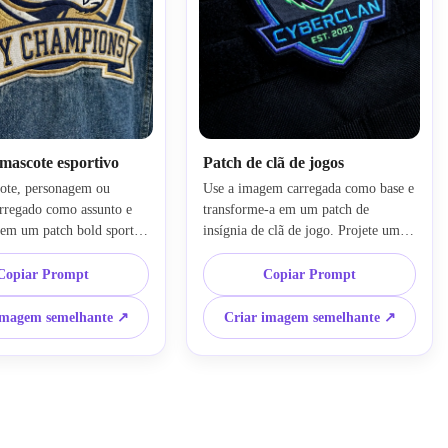
mascote esportivo
Patch de clã de jogos
ote, personagem ou 
Use a imagem carregada como base e 
rregado como assunto e 
transforme-a em um patch de 
 em um patch bold sports 
insígnia de clã de jogo. Projete um 
 um layout de emblema 
formato de crista afiado com uma 
com contornos em 
paleta escura com acento de neon, 
Copiar Prompt
Copiar Prompt
res limitadas da equipe, 
ícone de mascote ousado, detalhes 
 tipografia, textura de 
futuristas costurados, layout de 
imagem semelhante ↗
Criar imagem semelhante ↗
o, composição estilo 
emblema de esports, maqueta 
 iconografia central 
dramática de tecido preto, efeitos de 
minação direcional 
brilho de alto contraste e bordas 
ue destaca a profundidade 
bordadas limpas para uma identidade 
 identidade competitiva 
de jogo competitiva moderna.