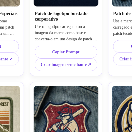
speciais
Patch de logotipo bordado
Patch de
corporativo
omo 
Use a marc
Use o logotipo carregado ou a 
um patch 
carregado 
imagem da marca como base e 
ua um 
patch tecid
converta-o em um design de patch 
m com uma 
retangular 
bordado premium. Apresentá-lo 
elas e 
mínima, lin
t
como um crachá circular com uma 
de ícone 
Copiar Prompt
fio fino, c
borda costurada grossa, formas 
rico do 
espaço nega
hante ↗
Criar 
vetoriais simplificadas, tipografia 
estilo 
pronto para
Criar imagem semelhante ↗
limpa, cores de marca controladas, 
rda, 
realista so
textura de fio visível, iluminação de 
nação 
suave para
estúdio suave e um maquete de 
ra uma 
premium m
produto frontal adequado para 
uniformes, mercadorias ou roupas de 
marca.