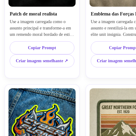
Patch de moral realista
Emblema das Forças E
Use a imagem carregada como o 
Use a imagem carregada c
assunto principal e transforme-a em 
assunto e reestilizá-la em 
um remendo moral bordado de estilo 
elite unit insignia. Constr
militar realista. Crie um emblema em 
emblema bordado premiu
forma de escudo com uma borda 
paleta preta e azeitona, estr
Copiar Prompt
Copiar Promp
grossa merrow, cores táticas suaves 
sotaques de louro, formas 
como azeitona, castanho, preto e 
simplificadas, layout simét
Criar imagem semelhante ↗
Criar imagem semel
cinza escuro, composição de insignia 
emblema, apresentação em 
centrada, textura de fio costurada 
velcro, costura limpa da bo
densa, contornos nítidos e um 
textura têxtil fosca e ilumi
maquete de remendo dramático em 
nítida de alto contraste pa
um fundo de tecido escuro.
sensação tática autêntica.