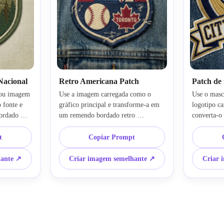
Nacional
Retro Americana Patch
Patch de 
 ou imagem 
Use a imagem carregada como o 
Use o masc
 fonte e 
gráfico principal e transforme-a em 
logotipo ca
ordado 
um remendo bordado retro 
converta-o
age. 
Americana. Construa uma silhueta 
team. Crie
inheiros 
clássica de distintivo com uma paleta 
agressivo 
t
Copiar Prompt
 emblemas, 
de creme, vermelho e azul marinho, 
camadas, co
sol, uma 
estilo de ilustração vintage 
espaço para
hante ↗
Criar imagem semelhante ↗
Criar 
io tecido, 
angustiado, costura de borda grossa, 
ponto pesad
o de 
superfícies de fio texturizadas, clima 
campeonato,
um 
nostálgico de meados do século e um 
limpa e ilu
com 
maquete de patch premium que 
brilhante q
nte.
parece autêntico e colecionável.
bordada e a
da equipe.