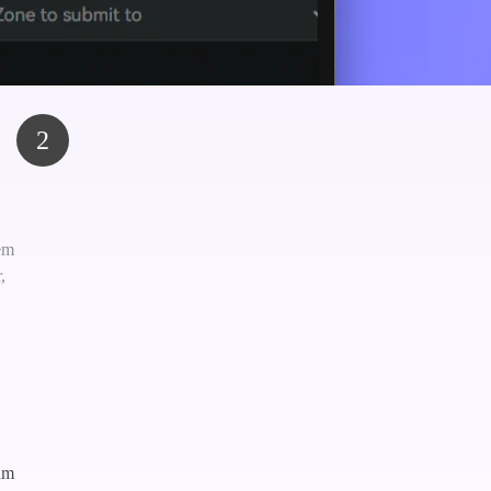
2
em
,
um