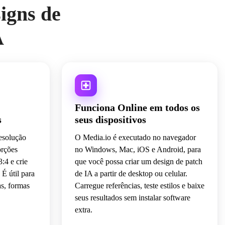
igns de
A
Funciona Online em todos os
s
seus dispositivos
esolução
O Media.io é executado no navegador
orções
no Windows, Mac, iOS e Android, para
:4 e crie
que você possa criar um design de patch
É útil para
de IA a partir de desktop ou celular.
s, formas
Carregue referências, teste estilos e baixe
seus resultados sem instalar software
extra.