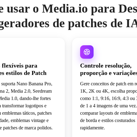
e usar o Media.io para Des
geradores de patches de I
flexíveis para
Controle resolução,
es estilos de Patch
proporção e variaçõe
 suporta Nano Banana Pro,
Gere conceitos de patch em r
a 2, Media 2.0, Seedream
1K, 2K ou 4K, escolha prop
Media 1.0, dando-lhe fortes
como 1:1, 9:16, 16:9, 4:3 ou 3
 transformar logotipos e
de 1 a 4 imagens de uma vez. 
 emblemas táticos, patches
comparar layouts de emblema
idade, emblemas vintage e
de borda e estilos costurados
e patches de marca polidos.
rapidamente.