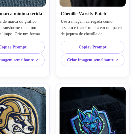
 marca mínima tecida
Chenille Varsity Patch
a de marca ou gráfico 
Use a imagem carregada como 
e transforme-o em um 
assunto e transforme-a em um patch 
o limpo. Crie um formato 
de jaqueta de chenille da 
com uma paleta de cores 
universidade. Adicione letras 
hagem nítida, textura de 
colegiadas ousadas, textura de 
Copiar Prompt
Copiar Prompt
ostura de borda elegante, 
chenille difusa, fundo de feltro, 
tivo equilibrado, estilo 
borda bordada contrastante, cores 
imagem semelhante ↗
Criar imagem semelhante ↗
 roupas e material têxtil 
escolares clássicas, composição 
b iluminação direcional 
centrada, iluminação editorial suave 
 um resultado de marca 
e um maquete de moda de streetwear 
oderno.
que mostra claramente a textura do 
tecido elevado e a construção de 
patches em camadas.