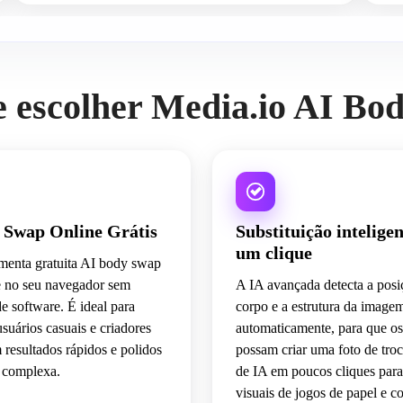
e escolher Media.io AI Bo
 Swap Online Grátis
Substituição intelige
um clique
amenta gratuita AI body swap
e no seu navegador sem
A IA avançada detecta a posi
de software. É ideal para
corpo e a estrutura da image
usuários casuais e criadores
automaticamente, para que os
resultados rápidos e polidos
possam criar uma foto de tro
 complexa.
de IA em poucos cliques par
visuais de jogos de papel e c