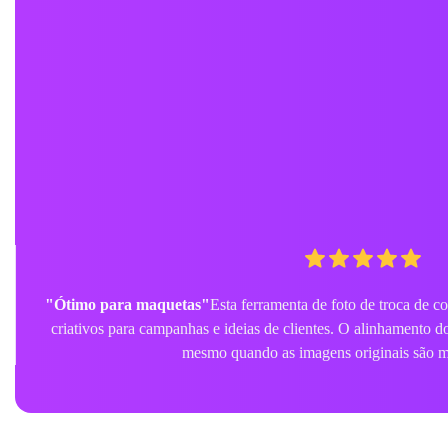
"Ferramenta divertida e fácil"
Experimentei o recurso grat
entretenimento e foi incrivelmente fácil de usar. É uma m
compartilháveis com amig