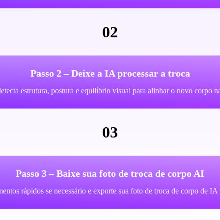
02
Passo 2 – Deixe a IA processar a troca
etecta estrutura, postura e equilíbrio visual para alinhar o novo corpo
03
Passo 3 – Baixe sua foto de troca de corpo AI
amentos rápidos se necessário e exporte sua foto de troca de corpo de I