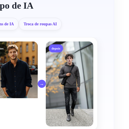
rpo de IA
ns de IA
Troca de roupas AI
tes
depois
→