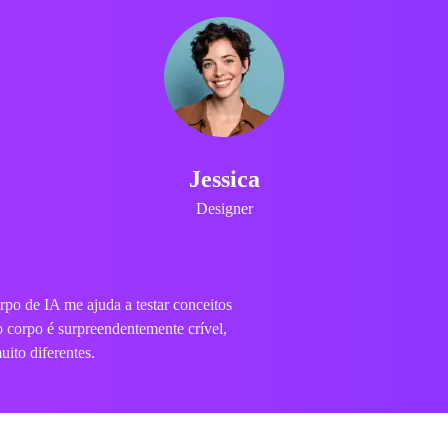
Marca
Usuário Casual
uito de troca de corpo AI apenas para
aneira divertida de fazer imagens
os.