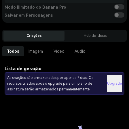
Modo Ilimitado do Banana Pro
Salvar em Personagens
Criações
Hub de Ideias
Todos
Imagem
Vídeo
Áudio
Lista de geração
As criações são armazenadas por apenas 7 dias. Os
recursos criados após o upgrade para um plano de
Upgrade
assinatura serão armazenados permanentemente.