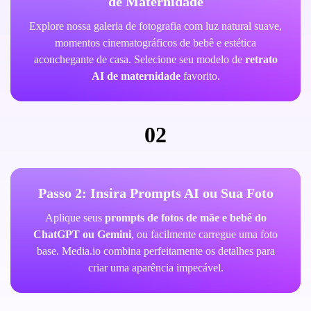
de Maternidade
Explore nossa galeria de fotografia com luz natural suave,
momentos cinematográficos de bebê e estética
aconchegante de casa. Selecione seu modelo de
retrato
AI de maternidade
favorito.
02
Passo 2: Insira Prompts AI ou Sua Foto
Aplique seus
prompts de fotos de mãe e bebê do
ChatGPT ou Gemini
, ou facilmente carregue uma foto
base. Media.io combina perfeitamente os detalhes para
criar uma aparência impecável.