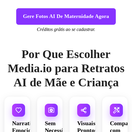
Gere Fotos AI De Maternidade Agora
Créditos grátis ao se cadastrar.
Por Que Escolher
Media.io para Retratos
AI de Mãe e Criança
Narrativa
Sem
Visuais
Compatí
Emocional
Necessidade
Prontos
com