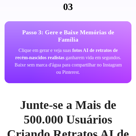
03
Passo 3: Gere e Baixe Memórias de
Família
Clique em gerar e veja suas
fotos AI de retratos de
recém-nascidos realistas
ganharem vida em segundos.
Baixe sem marca d'água para compartilhar no Instagram
ou Pinterest.
Junte-se a Mais de
500.000 Usuários
Criando Retratos AI de