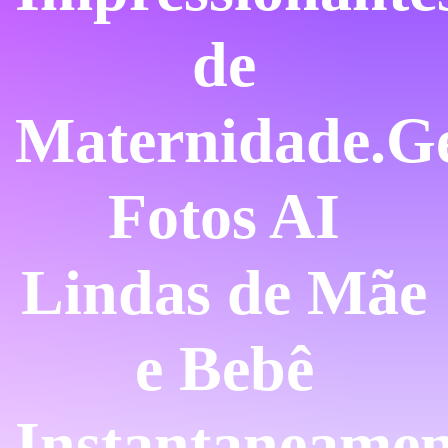
de
Maternidade.
G
Fotos AI
Lindas de Mãe
e Bebê
Instantaneamen