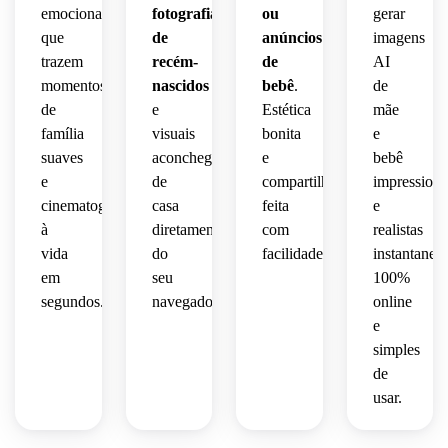
emocional
fotografia
ou
gerar
que
de
anúncios
imagens
trazem
recém-
de
AI
momentos
nascidos
bebê
.
de
de
e
Estética
mãe
família
visuais
bonita
e
suaves
aconchegantes
e
bebê
e
de
compartilhável
impressiona
cinematográficos
casa
feita
e
à
diretamente
com
realistas
vida
do
facilidade.
instantanea
em
seu
100%
segundos.
navegador.
online
e
simples
de
usar.