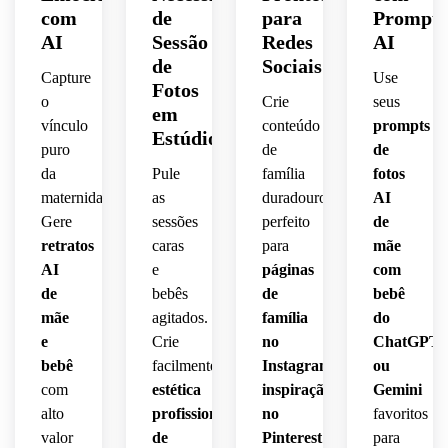
com
de
para
Prompts
AI
Sessão
Redes
AI
de
Sociais
Capture
Use
Fotos
o
Crie
seus
em
vínculo
conteúdo
prompts
Estúdio
puro
de
de
da
Pule
família
fotos
maternidade.
as
duradouro
AI
Gere
sessões
perfeito
de
retratos
caras
para
mãe
AI
e
páginas
com
de
bebês
de
bebê
mãe
agitados.
família
do
e
Crie
no
ChatGPT
bebê
facilmente
Instagram,
ou
com
estética
inspiração
Gemini
alto
profissional
no
favoritos
valor
de
Pinterest
para