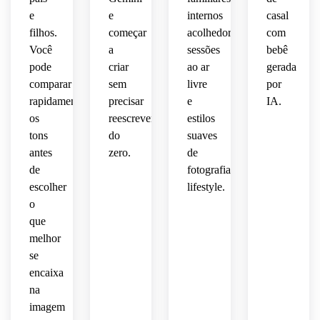
e
e
internos
casal
filhos.
começar
acolhedores,
com
Você
a
sessões
bebê
pode
criar
ao ar
gerada
comparar
sem
livre
por
rapidamente
precisar
e
IA.
os
reescrever
estilos
tons
do
suaves
antes
zero.
de
de
fotografia
escolher
lifestyle.
o
que
melhor
se
encaixa
na
imagem