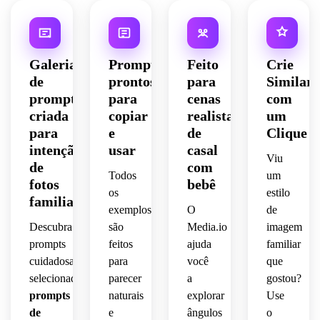
Galeria
Prompts
Feito
Crie
de
prontos
para
Similar
prompts
para
cenas
com
criada
copiar
realistas
um
para
e
de
Clique
intenção
usar
casal
Viu
de
com
Todos
um
fotos
bebê
os
estilo
familiares
exemplos
O
de
Descubra
são
Media.io
imagem
prompts
feitos
ajuda
familiar
cuidadosamente
para
você
que
selecionados
parecer
a
gostou?
prompts
naturais
explorar
Use
de
e
ângulos
o