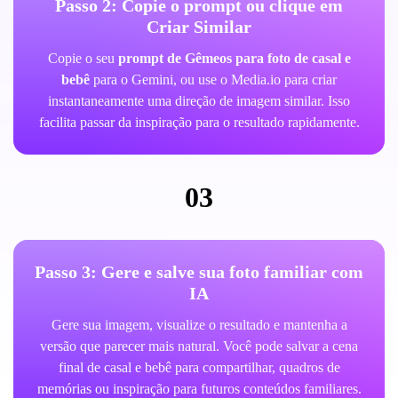
Passo 2: Copie o prompt ou clique em
Criar Similar
Copie o seu
prompt de Gêmeos para foto de casal e
bebê
para o Gemini, ou use o Media.io para criar
instantaneamente uma direção de imagem similar. Isso
facilita passar da inspiração para o resultado rapidamente.
03
Passo 3: Gere e salve sua foto familiar com
IA
Gere sua imagem, visualize o resultado e mantenha a
versão que parecer mais natural. Você pode salvar a cena
final de casal e bebê para compartilhar, quadros de
memórias ou inspiração para futuros conteúdos familiares.