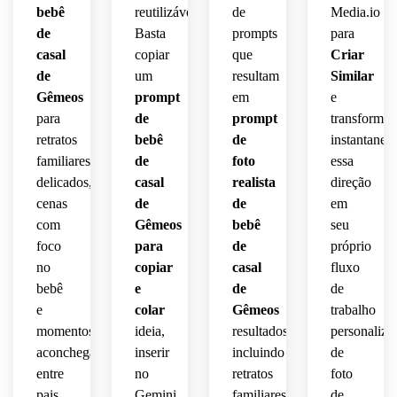
bebê
reutilizáveis.
de
Media.io
de
Basta
prompts
para
casal
copiar
que
Criar
de
um
resultam
Similar
Gêmeos
prompt
em
e
para
de
prompt
transforme
retratos
bebê
de
instantanea
familiares
de
foto
essa
delicados,
casal
realista
direção
cenas
de
de
em
com
Gêmeos
bebê
seu
foco
para
de
próprio
no
copiar
casal
fluxo
bebê
e
de
de
e
colar
Gêmeos
trabalho
momentos
ideia,
resultados,
personaliza
aconchegantes
inserir
incluindo
de
entre
no
retratos
foto
pais
Gemini
familiares
de