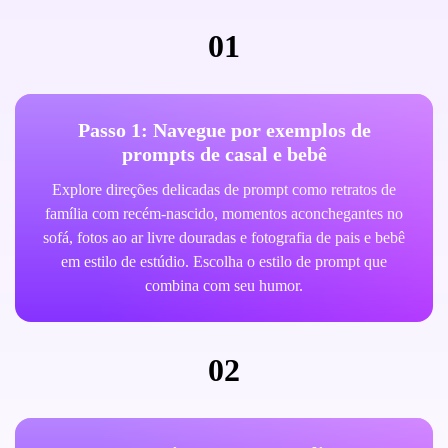
01
Passo 1: Navegue por exemplos de
prompts de casal e bebê
Explore direções delicadas de prompt como retratos de
família com recém-nascido, momentos aconchegantes no
sofá, fotos ao ar livre douradas e fotografia de pais e bebê
em estilo de estúdio. Escolha o estilo de prompt que
combina com seu humor.
02