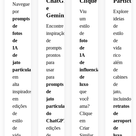
ChatGPT
Clique
Particul
Navegue
e
por
Viu
Explore
Gemini
prompts
um
ideias
de
Encontre
estilo
de
fotos
inspiração
de
estilo
de
de
foto
de
IA
prompts
de
vida
de
prontos
IA
rico
jato
para
de
além
particular
usar
influenciador
de
em
para
de
cabines
alta
prompts
luxo
de
inspirados
de
que
jato,
em
jato
você
incluindo
edições
particular
ama?
retratos
de
do
Clique
de
estilo
ChatGPT
,
em
aeroporto
de
edições
Criar
de
vida
de
Similar
luxo
,