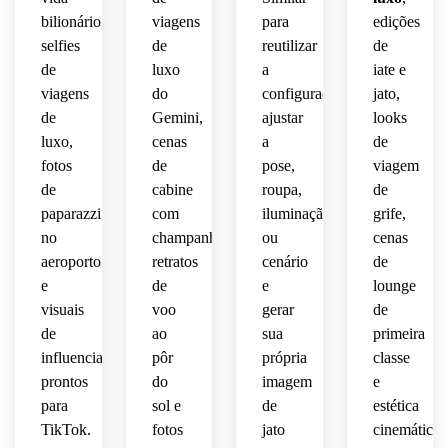
bilionário,
viagens
para
edições
selfies
de
reutilizar
de
de
luxo
a
iate e
viagens
do
configuração,
jato,
de
Gemini,
ajustar
looks
luxo,
cenas
a
de
fotos
de
pose,
viagem
de
cabine
roupa,
de
paparazzi
com
iluminação
grife,
no
champanhe,
ou
cenas
aeroporto
retratos
cenário
de
e
de
e
lounge
visuais
voo
gerar
de
de
ao
sua
primeira
influenciadores
pôr
própria
classe
prontos
do
imagem
e
para
sol e
de
estética
TikTok.
fotos
jato
cinemática