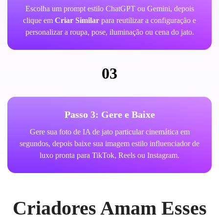
Escolha um prompt estilo ChatGPT ou Gemini, depois
clique em
Criar Similar
para reutilizar a configuração e
personalizar a roupa, pose, iluminação ou cena do jato.
03
Passo 3: Gere e Baixe
Gere sua foto de IA de jato particular cinemática em
segundos, depois baixe sua imagem estilo influenciador de
luxo pronta para TikTok, Reels ou Instagram.
Criadores Amam Esses