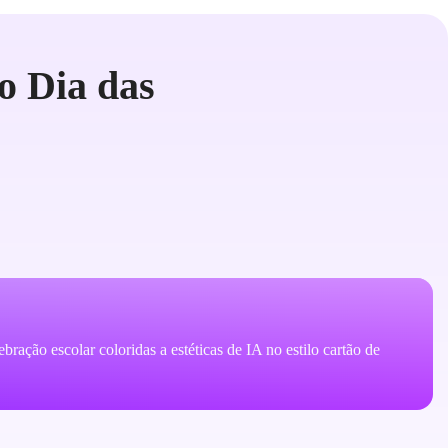
o Dia das
ração escolar coloridas a estéticas de IA no estilo cartão de