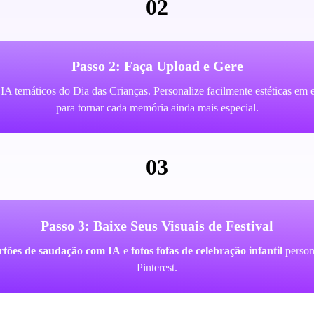
02
Passo 2: Faça Upload e Gere
 IA temáticos do Dia das Crianças. Personalize facilmente estéticas em es
para tornar cada memória ainda mais especial.
03
Passo 3: Baixe Seus Visuais de Festival
rtões de saudação com IA
e
fotos fofas de celebração infantil
person
Pinterest.