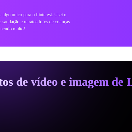
enhuma habilidade de ilustração, mas
sa sala de aula se destacar. O estilo de
sucesso com os alunos!
itos de vídeo e imagem de 