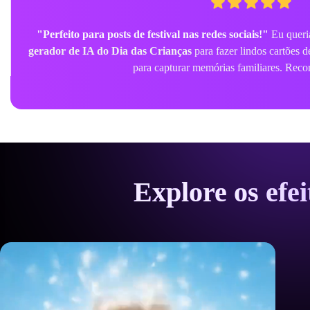
"Pôsteres de IA para eventos escolares incríveis."
Não tenho n
estes
fotos fofas de celebração infantil
fizeram a decoração da nos
arte de IA de crianças em cartoon foi um grande 
Explore os efe