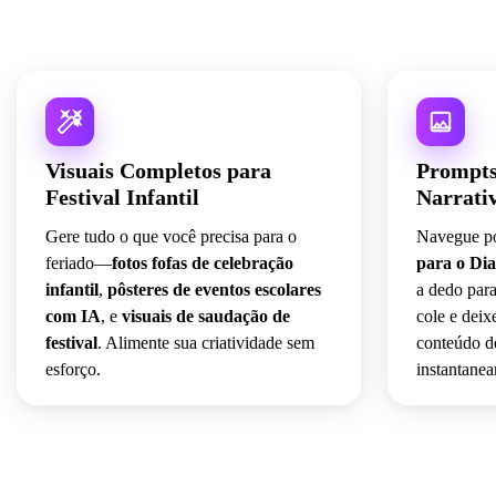
Visuais Completos para
Prompts
Festival Infantil
Narrativ
Gere tudo o que você precisa para o
Navegue p
feriado—
fotos fofas de celebração
para o Dia
infantil
,
pôsteres de eventos escolares
a dedo par
com IA
, e
visuais de saudação de
cole e deix
festival
. Alimente sua criatividade sem
conteúdo de
esforço.
instantanea