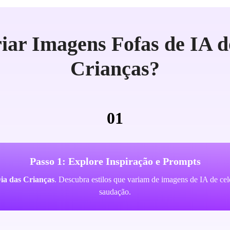
ar Imagens Fofas de IA d
Crianças?
01
Passo 1: Explore Inspiração e Prompts
Dia das Crianças
. Descubra estilos que variam de imagens de IA de celeb
saudação.