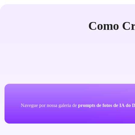
Como Cri
Navegue por nossa galeria de
prompts de fotos de IA do 