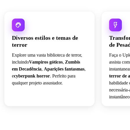
Diversos estilos e temas de
Transfo
terror
de Pesa
Explore uma vasta biblioteca de terror,
Faça o Upl
incluindo
Vampiros góticos
,
Zumbis
assista com
em Decadência
,
Aparições fantasmas
,
instantane
e
cyberpunk horror
. Perfeito para
terror de 
qualquer projeto assustador.
habilidade
necessária
instantâneo