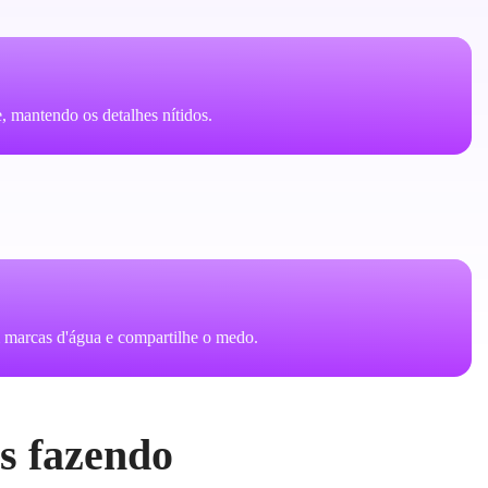
, mantendo os detalhes nítidos.
marcas d'água e compartilhe o medo.
es fazendo