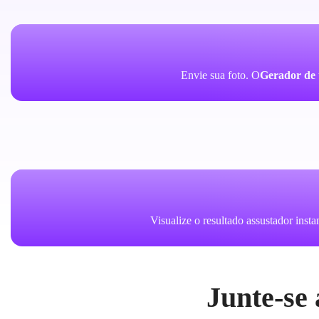
Envie sua foto. O
Gerador de 
Visualize o resultado assustador inst
Junte-se 