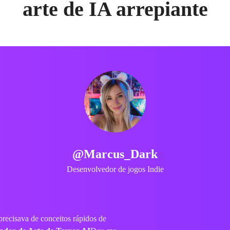
arte de IA arrepiante
@SpookySarah
Criador do TikTok
de tendência de Halloween. Parecia tão