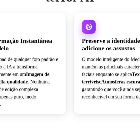
rmação Instantânea
Preserve a identidade
delo
adicione os assustos
oad de qualquer foto padrão e
O modelo inteligente do Medi
o a IA a transforma
mantém as principais caracterí
amente em um
Imagem de
faciais enquanto se aplica
Tex
alta qualidade
. Nenhuma
terríveis
e
Atmosferas escura
 de edição complexa
garantindo que você ainda se
-apenas puro, medo
reconhecível em sua forma d
.