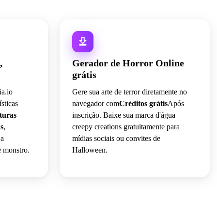
,
Gerador de Horror Online
grátis
a.io
Gere sua arte de terror diretamente no
sticas
navegador com
Créditos grátis
Após
turas
inscrição. Baixe sua marca d'água
s
,
creepy creations gratuitamente para
ja
mídias sociais ou convites de
e monstro.
Halloween.