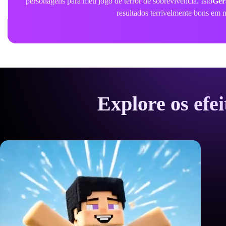
realista que meus seguidores pensaram que era maquiagem pr
Explore os efe