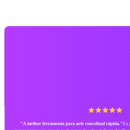
"Meu noivado disparou!"
Eu usei o filtro zumbi para um vídeo 