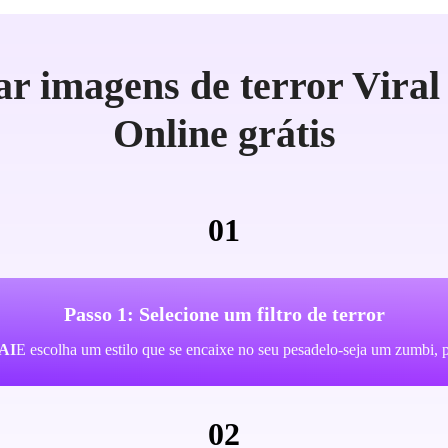
r imagens de terror Viral
Online grátis
01
Passo 1: Selecione um filtro de terror
 AI
E escolha um estilo que se encaixe no seu pesadelo-seja um zumbi, p
02