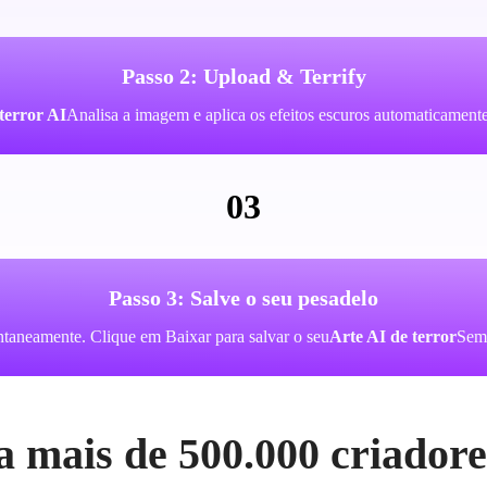
Passo 2: Upload & Terrify
terror AI
Analisa a imagem e aplica os efeitos escuros automaticamente
03
Passo 3: Salve o seu pesadelo
antaneamente. Clique em Baixar para salvar o seu
Arte AI de terror
Sem 
a mais de 500.000 criador