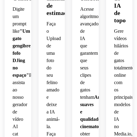
de
IA
Digite
Acesse
estimação
de
um
algoritmos
topo
prompt
Faça
avançados
like
"Um
o
de
Gere
gato
Upload
IA
vídeos
gengibre
de
que
hilários
fofo
uma
garantem
de
DJing
foto
que
gatos
no
do
seus
totalmente
espaço"
E
seu
clipes
online
assista
felino
de
com
ao
amado
gatos
os
nosso
e
tenham
Animações
principais
gerador
deixe
suaves
modelos
de
a IA
e
de
vídeo
animá-
qualidade
IA
AI
la.
cinematográfica
Para
no
cat
Faça
obter
Media.io,