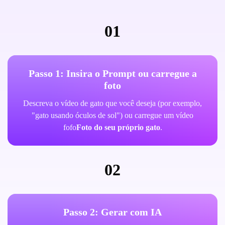
01
Passo 1: Insira o Prompt ou carregue a
foto
Descreva o vídeo de gato que você deseja (por exemplo,
"gato usando óculos de sol") ou carregue um vídeo
fofo
Foto do seu próprio gato
.
02
Passo 2: Gerar com IA