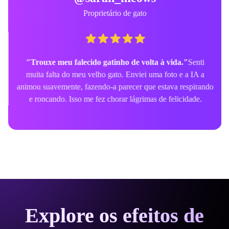
Proprietário de gato
"Trouxe meu falecido gatinho de volta à vida."
Senti
muita falta do meu velho gato. Enviei uma foto e a IA a
animou suavemente, fazendo-a parecer que estava respirando
e roncando. Isso me fez chorar lágrimas de felicidade.
Explore os efeitos de