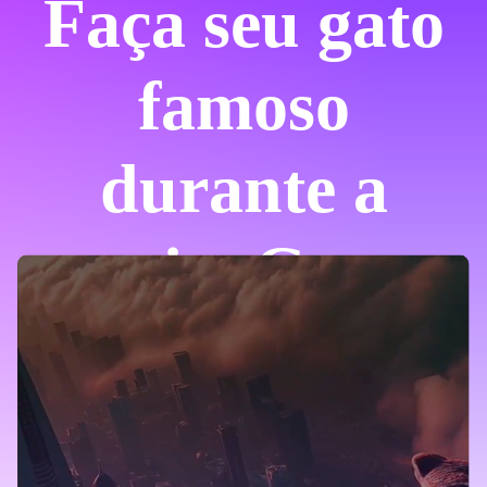
Faça seu gato
famoso
durante a
noite.
Gere
vídeos virais
AI Cat agora!