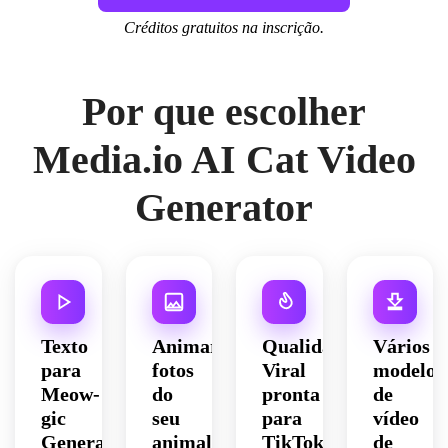
Créditos gratuitos na inscrição.
Por que escolher
Media.io AI Cat Video
Generator
Texto
Animar
Qualidade
Vários
para
fotos
Viral
modelos
Meow-
do
pronta
de
gic
seu
para
vídeo
Generation
animal
TikTok
de