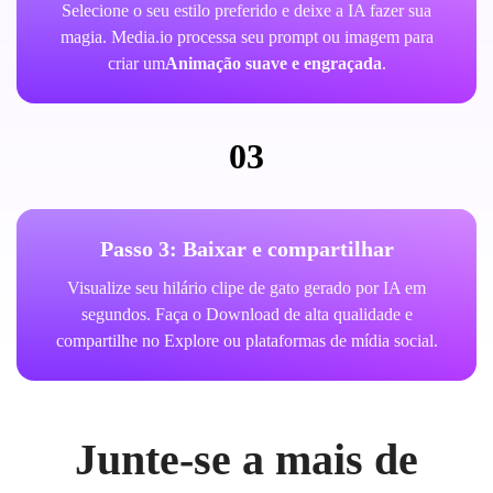
Selecione o seu estilo preferido e deixe a IA fazer sua
magia. Media.io processa seu prompt ou imagem para
criar um
Animação suave e engraçada
.
03
Passo 3: Baixar e compartilhar
Visualize seu hilário clipe de gato gerado por IA em
segundos. Faça o Download de alta qualidade e
compartilhe no Explore ou plataformas de mídia social.
Junte-se a mais de