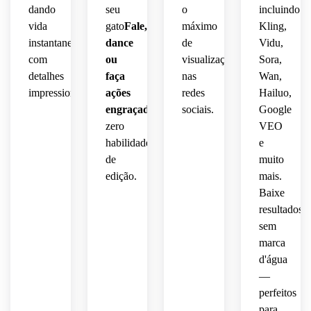
dando
seu
o
incluindo
vida
gato
Fale,
máximo
Kling,
instantaneamente
dance
de
Vidu,
com
ou
visualizações
Sora,
detalhes
faça
nas
Wan,
impressionantes.
ações
redes
Hailuo,
engraçadas
Com
sociais.
Google
zero
VEO
habilidades
e
de
muito
edição.
mais.
Baixe
resultados
sem
marca
d'água
—
perfeitos
para