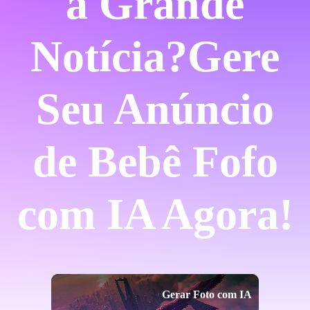
a Grande
Notícia?
Gere
Seu Anúncio
de Bebê Fofo
com IA Agora!
Gerar Foto com IA