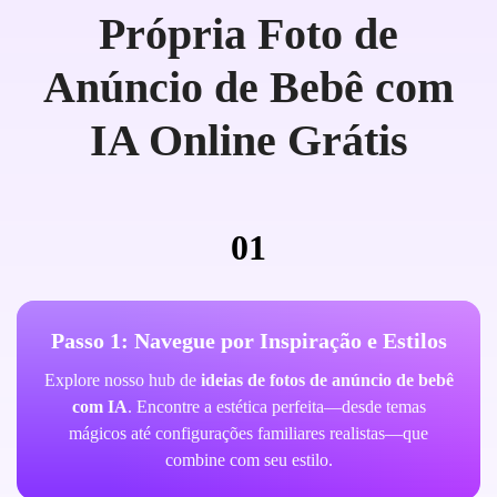
Própria Foto de
Anúncio de Bebê com
IA Online Grátis
01
Passo 1: Navegue por Inspiração e Estilos
Explore nosso hub de
ideias de fotos de anúncio de bebê
com IA
. Encontre a estética perfeita—desde temas
mágicos até configurações familiares realistas—que
combine com seu estilo.