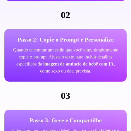
02
Passo 2: Copie o Prompt e Personalize
Quando encontrar um estilo que você ame, simplesmente
copie o prompt. Ajuste o texto para incluir detalhes
específicos da
imagem de anúncio de bebê com IA
,
como sexo ou data prevista.
03
Passo 3: Gere e Compartilhe
Clique em gerar e deixe o Media.io criar sua linda
foto de