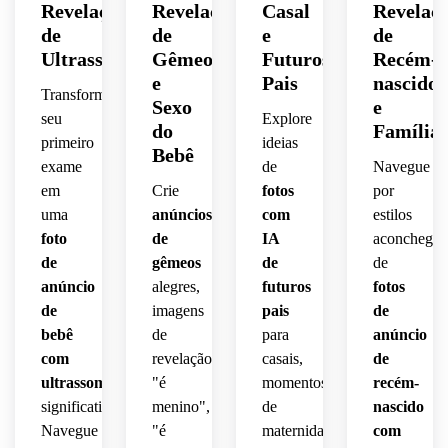
Revelação
Revelação
Casal
Revelaç
de
de
e
de
Ultrassom
Gêmeos
Futuros
Recém-
e
Pais
nascido
Transforme
Sexo
e
seu
Explore
do
Família
primeiro
ideias
Bebê
exame
de
Navegue
em
Crie
fotos
por
uma
anúncios
com
estilos
foto
de
IA
aconchegan
de
gêmeos
de
de
anúncio
alegres,
futuros
fotos
de
imagens
pais
de
bebê
de
para
anúncio
com
revelação
casais,
de
ultrassom
"é
momentos
recém-
significativa.
menino",
de
nascido
Navegue
"é
maternidade
com