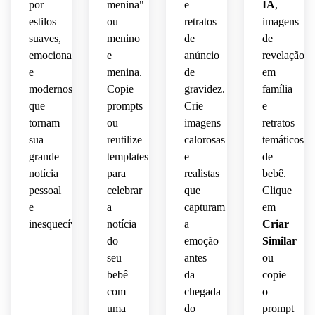
por
menina"
e
IA
,
estilos
ou
retratos
imagens
suaves,
menino
de
de
emocionantes
e
anúncio
revelação
e
menina.
de
em
modernos
Copie
gravidez.
família
que
prompts
Crie
e
tornam
ou
imagens
retratos
sua
reutilize
calorosas
temáticos
grande
templates
e
de
notícia
para
realistas
bebê.
pessoal
celebrar
que
Clique
e
a
capturam
em
inesquecível.
notícia
a
Criar
do
emoção
Similar
seu
antes
ou
bebê
da
copie
com
chegada
o
uma
do
prompt