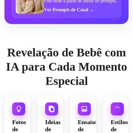
com bebê a partir de ideias de prompts.
Ver Prompts de Casal →
Revelação de Bebê com
IA para Cada Momento
Especial
Fotos
Ideias
Ensaios
Estilos
de
de
de
de