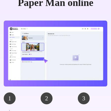
Paper Man online
1
2
3