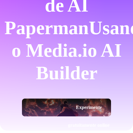
de AI
Paperman
Usan
o Media.io AI
Builder
Experimente
gratuitamente online