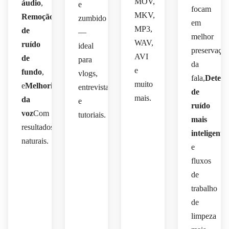
MOV,
áudio
,
e
focam
MKV,
Remoção
zumbido
em
MP3,
de
—
melhor
WAV,
ruído
ideal
preservaçã
AVI
de
para
da
e
fundo
,
vlogs,
fala,
Detecç
muito
e
Melhoria
entrevistas
de
mais.
da
e
ruído
voz
Com
tutoriais.
mais
resultados
inteligente
,
naturais.
e
fluxos
de
trabalho
de
limpeza