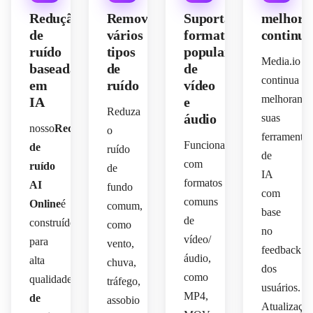
Redução
Remova
Suporta
melhora
de
vários
formatos
continu
ruído
tipos
populares
Media.io
baseada
de
de
continua
em
ruído
vídeo
melhorand
IA
e
Reduza
áudio
suas
nosso
Redutor
o
ferramentas
Funciona
de
ruído
de
com
ruído
de
IA
formatos
AI
fundo
com
comuns
Online
é
comum,
base
de
construído
como
no
vídeo/
para
vento,
feedback
áudio,
alta
chuva,
dos
como
qualidade
Limpeza
tráfego,
usuários.
MP4,
de
assobio
Atualizaçõe