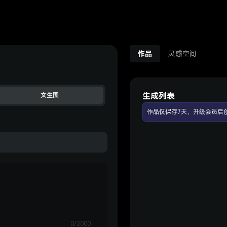
作品
灵感空间
生成列表
文生图
作品仅保存7天，升级会员后
0/2000