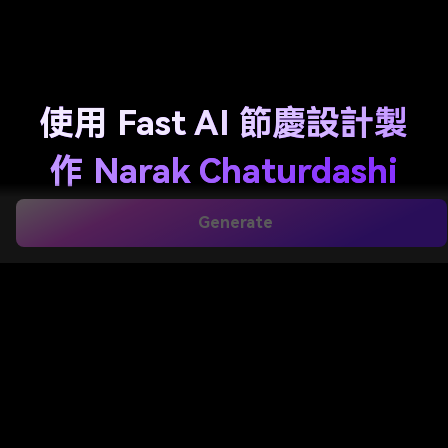
使用 Fast AI 節慶設計製
作 Narak Chaturdashi
海報
Generate
設計一張
Narak Chaturdashi 節慶海報
，只需簡單提
示，數分鐘即可完成。Media.io 協助你快速生成含有燈
盞、Rangoli 圖騰、萬壽菊、金色燈光，以及適合問
候、活動、排燈節宣傳文的社群友善版面，亦可產生如
歡慶 Dhanteras 海報
or
Dev Diwali 海報
等相關設
計，亦非常適合製作 Chhoti Diwali 海報。