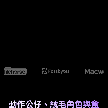
動作公仔、絨毛角色與盒