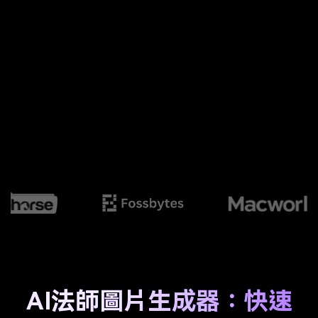
AI法師圖片生成器：快速