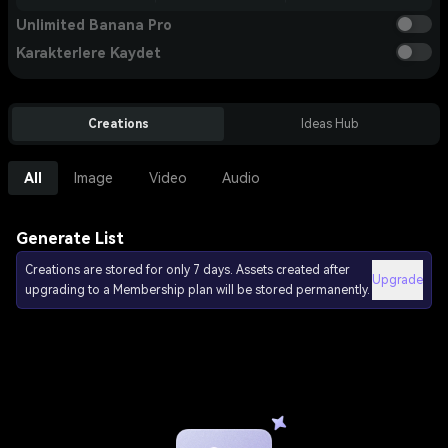
Unlimited Banana Pro
Karakterlere Kaydet
Creations
Ideas Hub
All
Image
Video
Audio
Generate List
Creations are stored for only 7 days. Assets created after
Upgrade
upgrading to a Membership plan will be stored permanently.