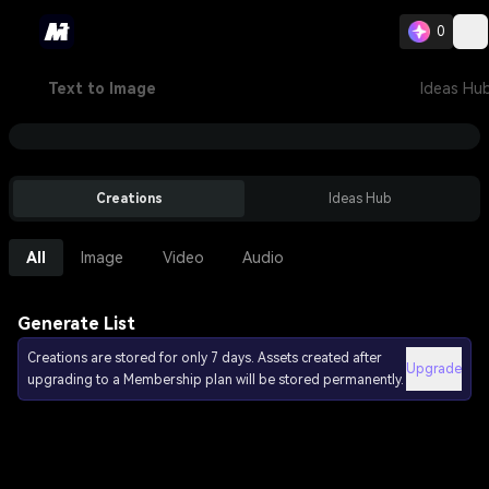
0
Text to Image
Ideas Hu
Creations
Ideas Hub
All
Image
Video
Audio
Generate List
Creations are stored for only 7 days. Assets created after
Upgrade
upgrading to a Membership plan will be stored permanently.