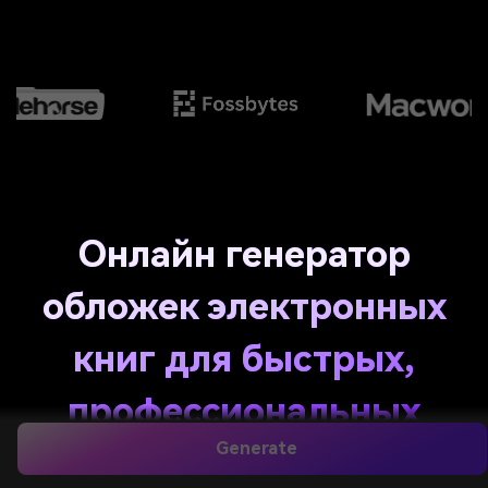
Онлайн генератор
обложек электронных
книг для быстрых,
профессиональных
Generate
дизайнов с ИИ