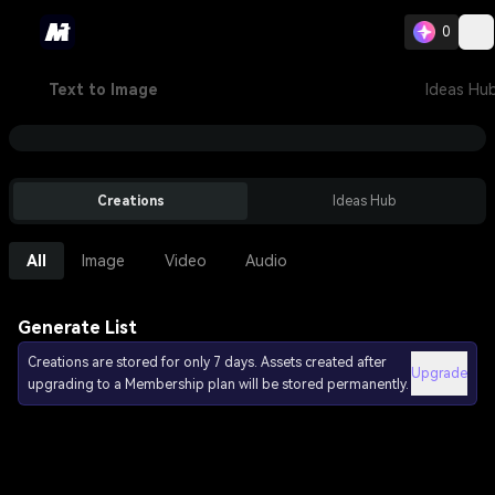
0
Text to Image
Ideas Hu
Creations
Ideas Hub
All
Image
Video
Audio
Generate List
Creations are stored for only 7 days. Assets created after
Upgrade
upgrading to a Membership plan will be stored permanently.