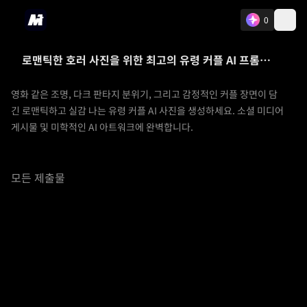
0
로맨틱한 호러 사진을 위한 최고의 유령 커플 AI 프롬프트
영화 같은 조명, 다크 판타지 분위기, 그리고 감정적인 커플 장면이 담
긴 로맨틱하고 실감 나는 유령 커플 AI 사진을 생성하세요. 소셜 미디어
게시물 및 미학적인 AI 아트워크에 완벽합니다.
모든 제출물