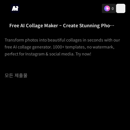
0
Free AI Collage Maker – Create Stunning Photo Collages Online
Transform photos into beautiful collages in seconds with our
free AI collage generator. 1000+ templates, no watermark,
perfect for Instagram & social media. Try now!
모든 제출물