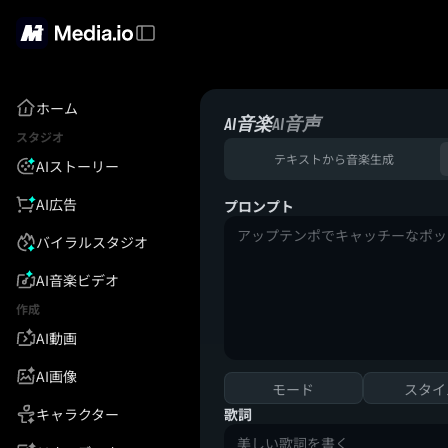
ホーム
AI音楽
AI音声
スタジオ
テキストから音楽生成
AIストーリー
AI広告
プロンプト
バイラルスタジオ
AI音楽ビデオ
作成
AI動画
AI画像
モード
スタイ
キャラクター
歌詞