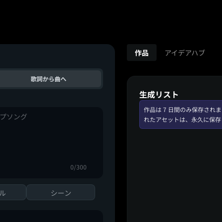
作品
アイデアハブ
歌詞から曲へ
生成リスト
作品は 7 日間のみ保存さ
れたアセットは、永久に保存
0/300
ル
シーン