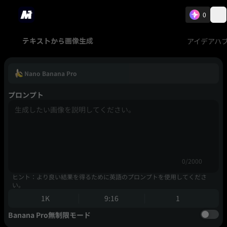
0
アイデアハ
テキストから画像生成
Nano Banana Pro
プロンプト
0/2000
ヒント：より良い結果を得るために英語のプロンプトを使用してくださ
い。
1K
9:16
1
Banana Pro無制限モード