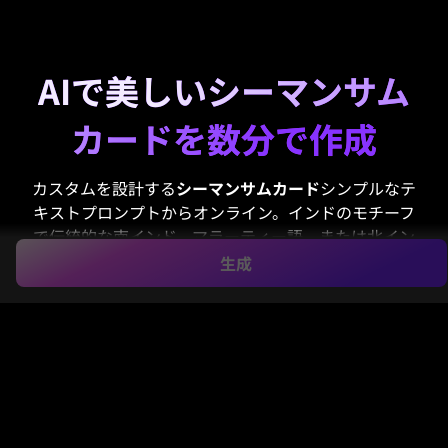
AIで美しいシーマンサム
カードを数分で作成
カスタムを設計する
シーマンサムカード
シンプルなテ
キストプロンプトからオンライン。インドのモチーフ
で伝統的な南インド、マラーティー語、または北イン
ドのベビーシャワーの招待状のコンセプトを作成し、
生成
シーマンサムが必要な場合でも、WhatsAppの共有や
印刷可能なデザイン用の高品質のビジュアルをダウン
ロードします。
マラーティー語のドハレ ジェヴァン
カード
、または神バライが招待します。
シーマンサム カードを作成する