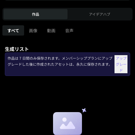
作品
アイデアハブ
すべて
画像
動画
音声
生成リスト
作品は 7 日間のみ保存されます。メンバーシッププランにアップ
アップ
グレードした後に作成されたアセットは、永久に保存されます。
グレー
ド