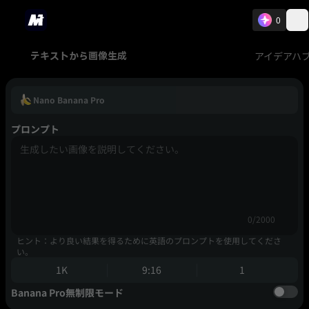
0
アイデアハ
テキストから画像生成
Nano Banana Pro
プロンプト
0/2000
ヒント：より良い結果を得るために英語のプロンプトを使用してくださ
い。
1K
9:16
1
Banana Pro無制限モード