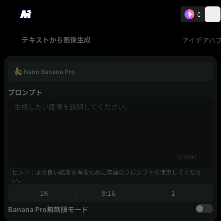
0
アイデアハ
テキストから画像生成
Nano Banana Pro
プロンプト
0/2000
ヒント：より良い結果を得るために英語のプロンプトを使用してくださ
い。
1K
9:16
1
Banana Pro無制限モード