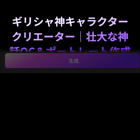
ギリシャ神キャラクター
クリエーター｜壮大な神
話OC＆ポートレート作成
生成
シンプルなアイデアを印象的な
ギリシャの神
、女神、
または半神のデザインへ数秒で変換。テキストプロン
プトで映画のようなオリュンポスポートレートやファ
ンタジーOCコンセプト、SNS向け神話アートを様々
なスタイルでMedia.ioで生成。
マイギリシャ神キャラ作成
アイデアを入力→AIがデザイン。無料でお試し可能。