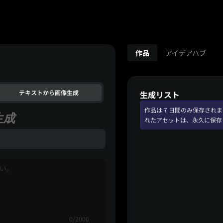
作品
アイデアハブ
テキストから画像生成
生成リスト
作品は 7 日間のみ保存さ
生成
れたアセットは、永久に保存
0/2000