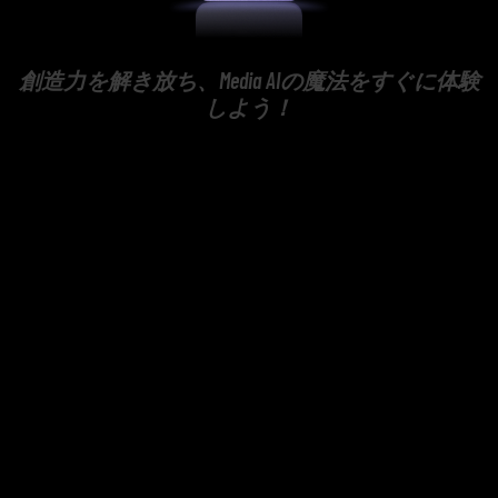
創造力を解き放ち、Media AIの魔法をすぐに体験
しよう！