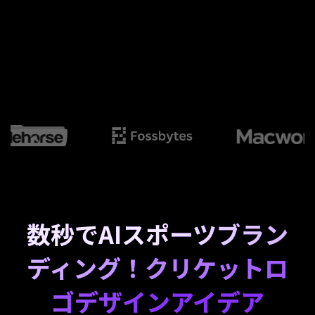
数秒でAIスポーツブラン
ディング！クリケットロ
ゴデザインアイデア