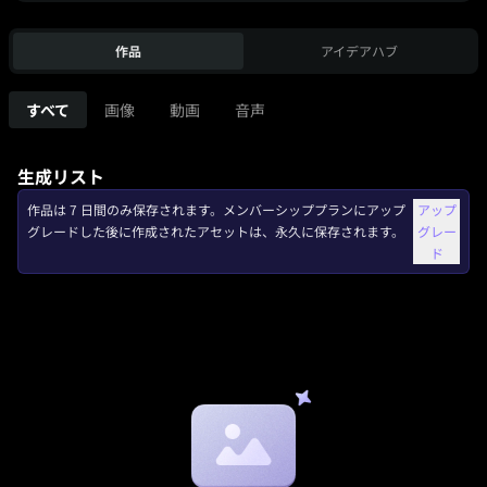
作品
アイデアハブ
すべて
画像
動画
音声
生成リスト
作品は 7 日間のみ保存されます。メンバーシッププランにアップ
アップ
グレードした後に作成されたアセットは、永久に保存されます。
グレー
ド