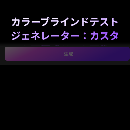
カラーブラインドテスト
ジェネレーター：カスタ
ム石原式ドット画像
生成
数字、名前、文字、記号を隠した石原風画像を数秒で
簡単に作成可能。Media.ioならテキストプロンプトか
らクリーンでシェアしやすい画像を生成できます。
色
覚検査
教室でのデモ、ソーシャルチャレンジ、クリエ
イティブな錯覚投稿に適した石原式グラフィック。
マイドットプレートを作成
アイデアを入力 -> AIがデザインします。無料でお試し