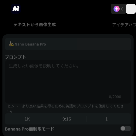
0
アイデアハ
テキストから画像生成
Nano Banana Pro
プロンプト
0/2000
ヒント：より良い結果を得るために英語のプロンプトを使用してくださ
い。
1K
9:16
1
Banana Pro無制限モード