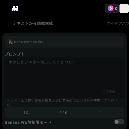
0
アイデアハ
テキストから画像生成
Nano Banana Pro
プロンプト
0/2000
ヒント：より良い結果を得るために英語のプロンプトを使用してくださ
い。
1K
9:16
1
Banana Pro無制限モード