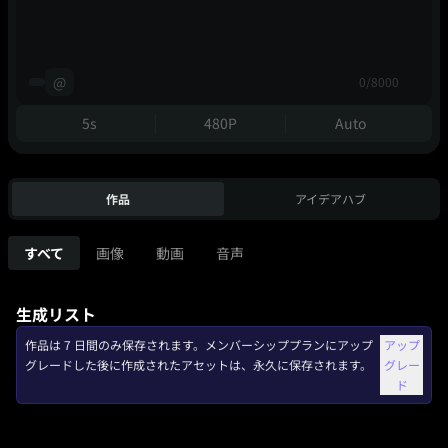
@
0/8000
5s
480P
Auto
作品
アイデアハブ
すべて
画像
動画
音声
生成リスト
作品は 7 日間のみ保存されます。メンバーシッププランにアップ
アップ
グレードした後に作成されたアセットは、永久に保存されます。
グレー
ド