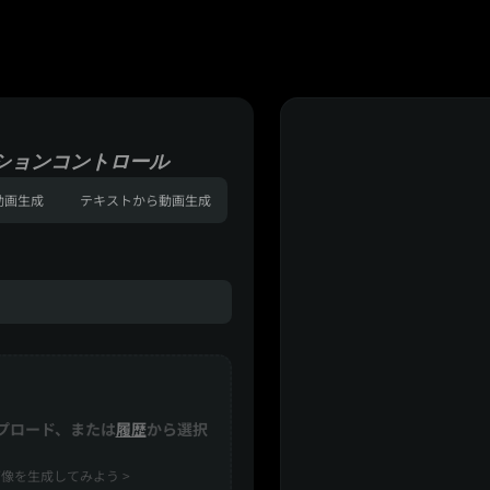
ションコントロール
動画生成
テキストから動画生成
プロード、または
履歴
から選択
像を生成してみよう >