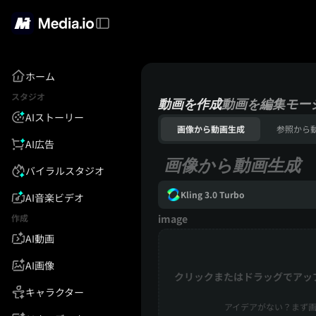
ホーム
スタジオ
動画を作成
動画を編集
モー
AIストーリー
画像から動画生成
参照から
AI広告
画像から動画生成
バイラルスタジオ
Kling 3.0 Turbo
AI音楽ビデオ
作成
image
AI動画
AI画像
クリックまたはドラッグでアッ
キャラクター
アイデアがない？まず画