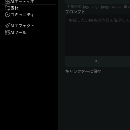
AIオーディオ
対応形式: jpg、png、jpeg、webp、
素材
プロンプト
コミュニティ
AIエフェクト
AIツール
5s
キャラクターに保存