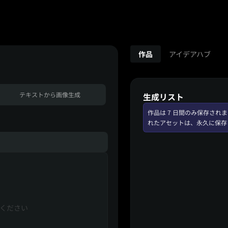
作品
アイデアハブ
テキストから画像生成
生成リスト
作品は 7 日間のみ保存さ
れたアセットは、永久に保存