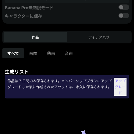
Banana Pro無制限モード
キャラクターに保存
作品
アイデアハブ
すべて
画像
動画
音声
生成リスト
作品は 7 日間のみ保存されます。メンバーシッププランにアップ
アップ
グレードした後に作成されたアセットは、永久に保存されます。
グレー
ド