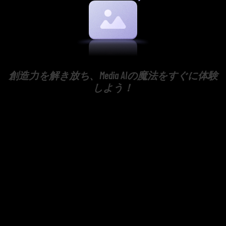
創造力を解き放ち、Media AIの魔法をすぐに体験
しよう！