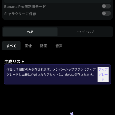
Banana Pro無制限モード
キャラクターに保存
作品
アイデアハブ
すべて
画像
動画
音声
生成リスト
作品は 7 日間のみ保存されます。メンバーシッププランにアップ
アップ
グレードした後に作成されたアセットは、永久に保存されます。
グレー
ド