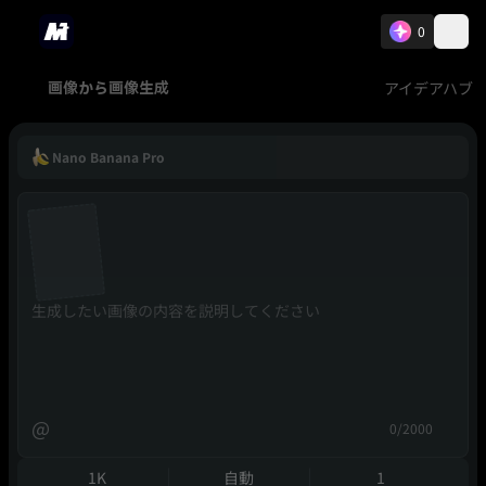
0
アイデアハブ
画像から画像生成
Nano Banana Pro
@
0/2000
1K
自動
1