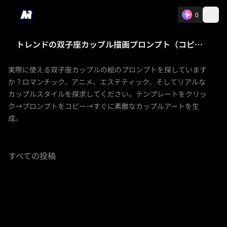
0
トレンドの双子座カップル描画プロンプト（コピー＆ペースト）
実際に使える双子座カップルの絵のプロンプトを探しています
か？ロマンチック、アニメ、エステティック、そしてリアルな
カップルスタイルを探求してください。テンプレートをクリッ
ク→プロンプトをコピー→すぐに素敵なカップルアートを生
成。
すべての投稿