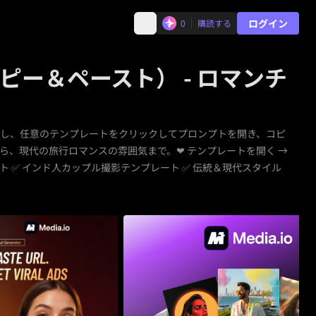
ログイン
0
購読する
ー＆ペースト） - ロマンチ
し、任意のテンプレートをクリックしてプロンプトを開き、コピ
、現代の旅行ロマンスの雰囲気まで。❤ テンプレートを開く →
ト ✅ インド人カップル撮影テンプレート ✅ 伝統＆現代スタイル