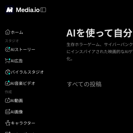
AIを使って自
ホーム
スタジオ
生存ホラーゲーム、サイバーパンクの
AIストーリー
にインスパイアされた映画的なAIゲ
化。
AI広告
バイラルスタジオ
すべての投稿
AI音楽ビデオ
作成
AI動画
AI画像
キャラクター