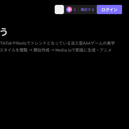
ログイン
0
購読する
う
TokやReelsでトレンドとなっている没入型AAAゲームの美学
を閲覧 → 類似作成 → Media.ioで即座に生成・アニメ