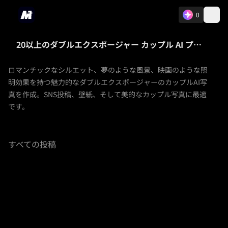
0
20以上のダブルエクスポージャー カップル AI プロンプトでロマンチックなポートレートを作成
ロマンチックなシルエット、夢のような風景、映画のような照
明効果を持つ魅力的なダブルエクスポージャーのカップルAI写
真を作成。SNS投稿、壁紙、そして美的なカップル写真に最適
です。
すべての投稿