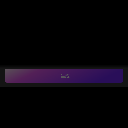
生成
AIを使ってキリア
ン・ムバペとバイラ